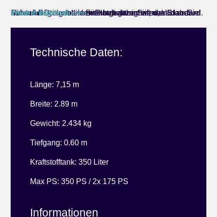
Sie sehen gerade einen Platzhalterinhalt von
. Um auf den eigentlichen Inhalt zuzugreifen, klicken Sie auf den Button unten. Bitte beachten Sie, dass dabei Daten an Drittanbieter weitergegeben werden.
Inhalt entsperren
Weitere Informationen
Standard
Technische Daten:
Länge: 7,15 m
Breite: 2.89 m
Gewicht: 2.434 kg
Tiefgang: 0.60 m
Kraftstofftank: 350 Liter
Max PS: 350 PS / 2x 175 PS
Informationen