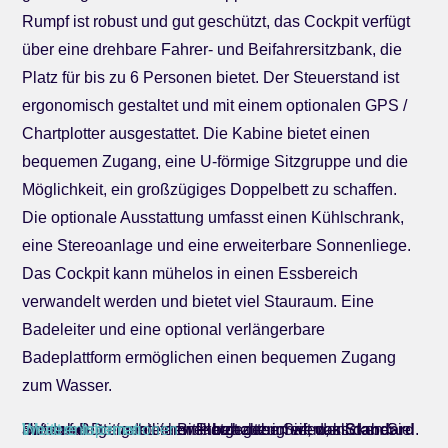
Rumpf ist robust und gut geschützt, das Cockpit verfügt
über eine drehbare Fahrer- und Beifahrersitzbank, die
Platz für bis zu 6 Personen bietet. Der Steuerstand ist
ergonomisch gestaltet und mit einem optionalen GPS /
Chartplotter ausgestattet. Die Kabine bietet einen
bequemen Zugang, eine U-förmige Sitzgruppe und die
Möglichkeit, ein großzügiges Doppelbett zu schaffen.
Die optionale Ausstattung umfasst einen Kühlschrank,
eine Stereoanlage und eine erweiterbare Sonnenliege.
Das Cockpit kann mühelos in einen Essbereich
verwandelt werden und bietet viel Stauraum. Eine
Badeleiter und eine optional verlängerbare
Badeplattform ermöglichen einen bequemen Zugang
zum Wasser.
Sie sehen gerade einen Platzhalterinhalt von
. Um auf den eigentlichen Inhalt zuzugreifen, klicken Sie auf den Button unten. Bitte beachten Sie, dass dabei Daten an Drittanbieter weitergegeben werden.
Inhalt entsperren
Weitere Informationen
Standard