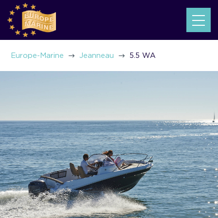
5.5 WA
$
$
Europe-Marine
Jeanneau
5.5 WA