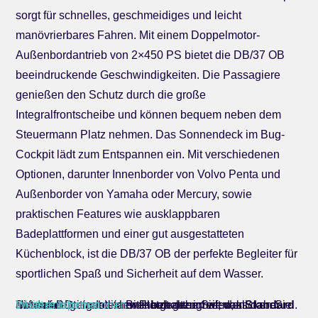
sorgt für schnelles, geschmeidiges und leicht
manövrierbares Fahren. Mit einem Doppelmotor-
Außenbordantrieb von 2×450 PS bietet die DB/37 OB
beeindruckende Geschwindigkeiten. Die Passagiere
genießen den Schutz durch die große
Integralfrontscheibe und können bequem neben dem
Steuermann Platz nehmen. Das Sonnendeck im Bug-
Cockpit lädt zum Entspannen ein. Mit verschiedenen
Optionen, darunter Innenborder von Volvo Penta und
Außenborder von Yamaha oder Mercury, sowie
praktischen Features wie ausklappbaren
Badeplattformen und einer gut ausgestatteten
Küchenblock, ist die DB/37 OB der perfekte Begleiter für
sportlichen Spaß und Sicherheit auf dem Wasser.
Sie sehen gerade einen Platzhalterinhalt von
. Um auf den eigentlichen Inhalt zuzugreifen, klicken Sie auf den Button unten. Bitte beachten Sie, dass dabei Daten an Drittanbieter weitergegeben werden.
Inhalt entsperren
Weitere Informationen
Standard