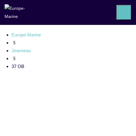
37 OB
Europe-Marine
$
Jeanneau
$
37 OB