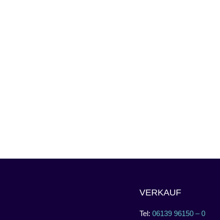
VERKAUF
Tel:
06139 96150 – 0