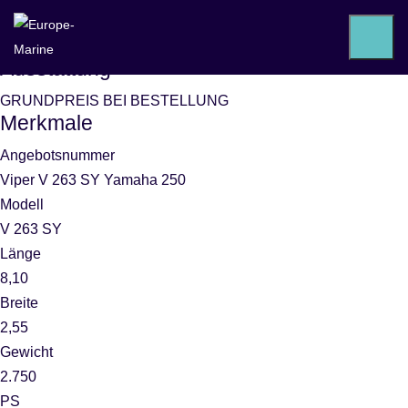
VIPER V 263 SY Yamaha V6 F250
XCB
Ausstattung
GRUNDPREIS BEI BESTELLUNG
Merkmale
Angebotsnummer
Viper V 263 SY Yamaha 250
Modell
V 263 SY
Länge
8,10
Breite
2,55
Gewicht
2.750
PS