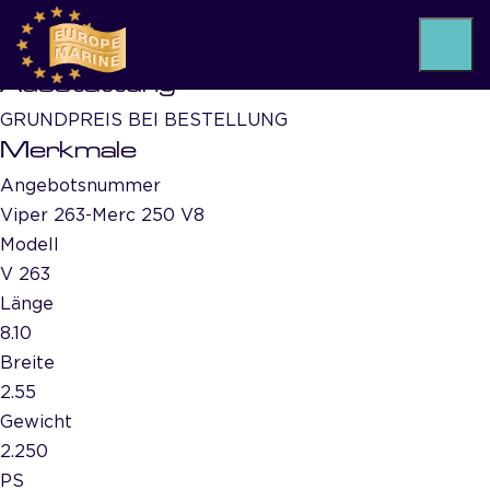
VIPER V 263 Mercury V8
F250 XL AMS
Ausstattung
GRUNDPREIS BEI BESTELLUNG
Merkmale
Angebotsnummer
Viper 263-Merc 250 V8
Modell
V 263
Länge
8.10
Breite
2.55
Gewicht
2.250
PS