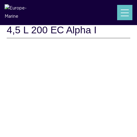
VIPER V 243 MerCruiser
4,5 L 200 EC Alpha I