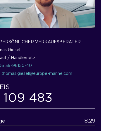
 PERSÖNLICHER VERKAUFSBERATER
as Giesel
auf / Händlernetz
06139-96150-40
:
thomas.giesel@europe-marine.com
EIS
 109 483
8.29
ge