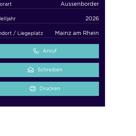
Aussenborder
orart
2026
elljahr
Mainz am Rhein
ndort / Liegeplatz
Anruf
Schreiben
Drucken