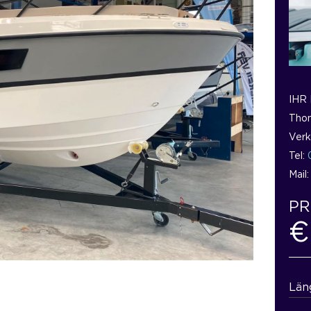
IHR
Thom
Verk
Tel:
Mail
PR
€
Län