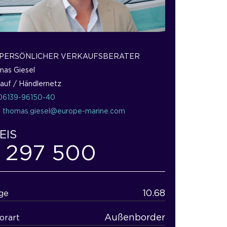
 PERSÖNLICHER VERKAUFSBERATER
as Giesel
auf / Händlernetz
06139-96150-40
:
thomas.giesel@europe-marine.com
EIS
 297 500
10.68
ge
Außenborder
orart