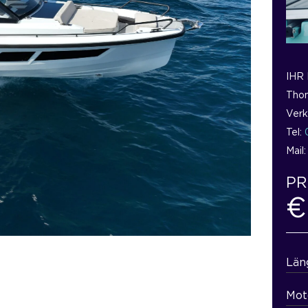
IHR
Thom
Verk
Tel:
Mail
PR
€
Län
Mot