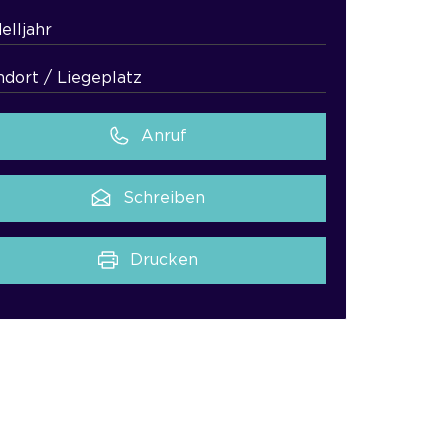
elljahr
ndort / Liegeplatz
Anruf
Schreiben
Drucken