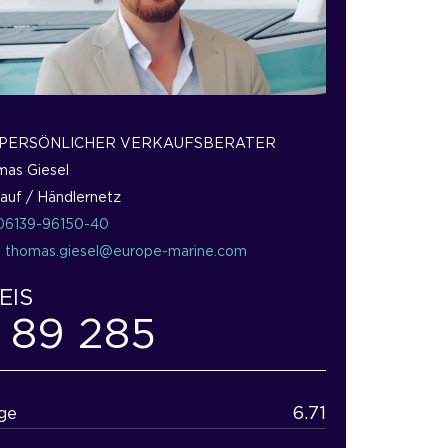
 PERSÖNLICHER VERKAUFSBERATER
as Giesel
auf / Händlernetz
06139-96150-40
:
thomas.giesel@europe-marine.com
EIS
 89 285
6.71
ge