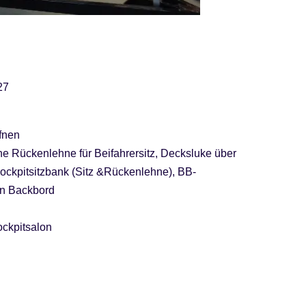
27
fnen
e Rückenlehne für Beifahrersitz, Decksluke über
Cockpitsitzbank (Sitz &Rückenlehne), BB-
an Backbord
ckpitsalon