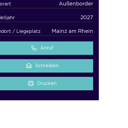
Außenborder
orart
2027
elljahr
Mainz am Rhein
ndort / Liegeplatz
Anruf
Schreiben
Drucken