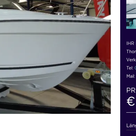
IHR
Thom
Verk
Tel:
Mail
PR
€
Län