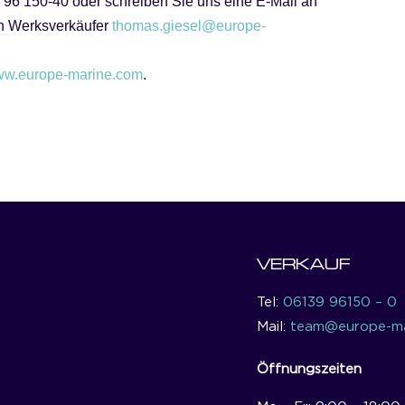
 96 150-40 oder schreiben Sie uns eine E-Mail an
en Werksverkäufer
thomas.giesel@europe-
w.europe-marine.com
.
VERKAUF
Tel:
06139 96150 – 0
Mail:
team@europe-ma
Öffnungszeiten