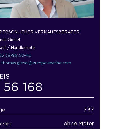
 PERSÖNLICHER VERKAUFSBERATER
as Giesel
auf / Händlernetz
06139-96150-40
:
thomas.giesel@europe-marine.com
EIS
 56 168
7.37
ge
ohne Motor
orart