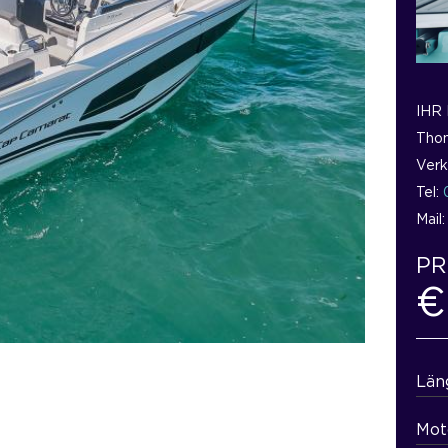
IHR
Thom
Verk
Tel:
Mail
PR
€
Län
Mot