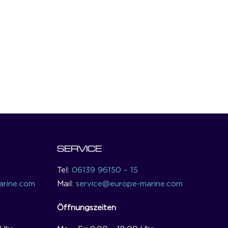
SERVICE
Tel:
06139 96150 – 15
rine.com
Mail:
service@europe-marine.com
Öffnungszeiten