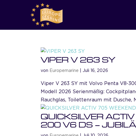
VIPER V 263 SY
von
Europemarine
|
Juli 16, 2026
Viper V 263 SY mit Volvo Penta V8-30
Modell 2026 Serienmäßig: Cockpitplane
Rauchglas, Toilettenraum mit Dusche, M
QUICKSILVER ACTIV
200 V6 DS – JUBI
von
Europemarine
|
Juli 10, 2026