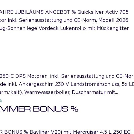
HRE JUBILÄUMS ANGEBOT % Quicksilver Activ 705
r inkl. Serienausstattung und CE-Norm, Modell 2026
ug-Sonnenliege Vordeck Lukenrollo mit Mückengitter
250-C DPS Motoren, inkl. Serienausstattung und CE-No
e inkl. Ankergeschirr, 230 V Landstromanschluss, 5x 
m/kalt), Warmwasserboiler, Duscharmatur mit...
SOMMER BONUS %
NUS % Bayliner V20i mit Mercruiser 4,5 L 250 EC