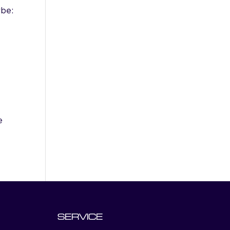
rbe:
e
SERVICE