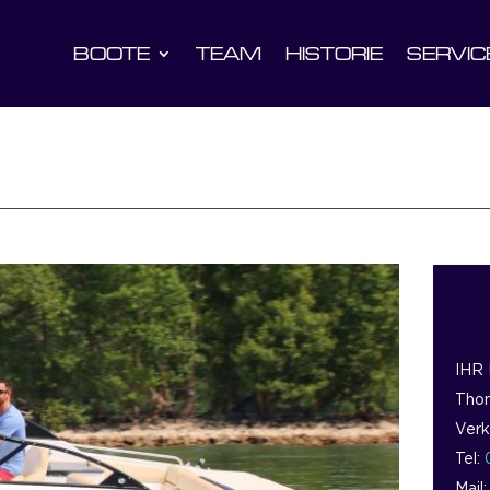
BOOTE
TEAM
HISTORIE
SERVIC
IHR
Thom
Verk
Tel:
Mail