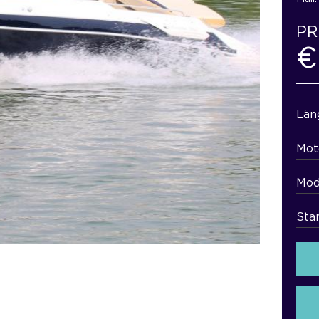
PR
€
Län
Mot
Mod
Sta