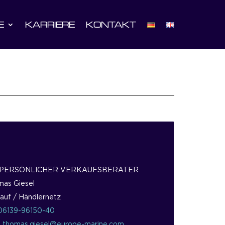
E
KARRIERE
KONTAKT
 PERSÖNLICHER VERKAUFSBERATER
as Giesel
auf / Händlernetz
06139-96150-40
:
thomas.giesel@europe-marine.com