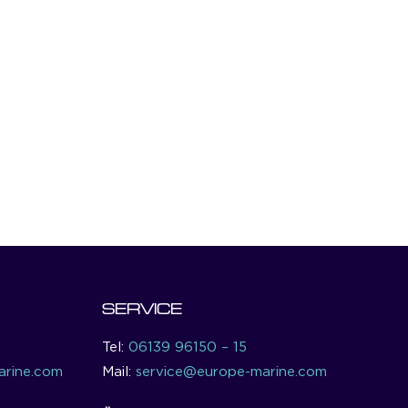
SERVICE
Tel:
06139 96150 – 15
rine.com
Mail:
service@europe-marine.com