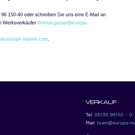
 96 150-40 oder schreiben Sie uns eine E-Mail an
en Werksverkäufer
thomas.giesel@europe-
w.europe-marine.com
.
VERKAUF
Tel:
06139 96150 – 0
Mail:
team@europe-ma